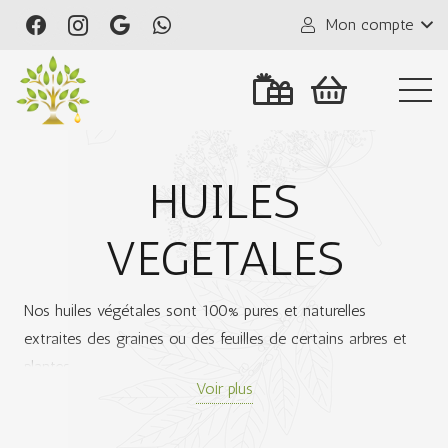
Mon compte
HUILES
VEGETALES
Nos huiles végétales sont 100% pures et naturelles
extraites des graines ou des feuilles de certains arbres et
plantes.
Voir plus
Ces huiles font partie de la culture humaine depuis des
millénaires. Certaines d’entre elles peuvent constituer un