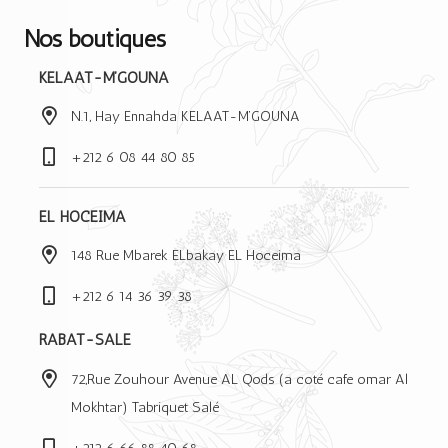
Nos boutiques
KELAAT-M’GOUNA
N.1, Hay Ennahda KELAAT-M’GOUNA
+212 6 08 44 80 85
EL HOCEIMA
148 Rue Mbarek ELbakay EL Hoceima
+212 6 14 36 39 38
RABAT-SALE
72,Rue Zouhour Avenue AL Qods (a coté cafe omar Al
Mokhtar) Tabriquet Salé
+212 6 66 88 40 68