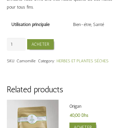
pour tous fins.
Utilisation principale
Bien-étre, Santé
Camomille
ACHETER
quantity
SKU:
Camomille
Category:
HERBES ET PLANTES SÉCHES
Related products
Origan
40,00
Dhs
ACHETER