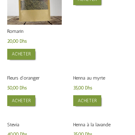
Romarin
20,00
Dhs
ACHETER
Fleurs d’oranger
Henna au myrte
50,00
Dhs
35,00
Dhs
ACHETER
ACHETER
Stevia
Henna à la lavande
40,00
Dhs
35,00
Dhs