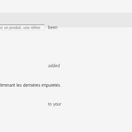
been
added
te, elle convient très bien aux peaux sèches et sensibles. Purifiante et 
liminant les dernières impuretés.
to your