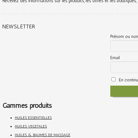
Recevez des informations sur les produits, les offres et les boutique
En indiquant votre adresse mail ci-dessus, vous consentez à recevoir notre newsletter par voie électroni
NEWSLETTER
Prénom ou no
Email
En continua
Gammes produits
HUILES ESSENTIELLES
HUILES VEGETALES
HUILES & BAUMES DE MASSAGE