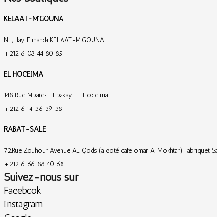
KELAAT-M’GOUNA
N.1, Hay Ennahda KELAAT-M’GOUNA
+212 6 08 44 80 85
EL HOCEIMA
148 Rue Mbarek ELbakay EL Hoceima
+212 6 14 36 39 38
RABAT-SALE
72,Rue Zouhour Avenue AL Qods (a coté cafe omar Al Mokhtar) Tabriquet Sa
+212 6 66 88 40 68
Suivez-nous sur
Facebook
Instagram