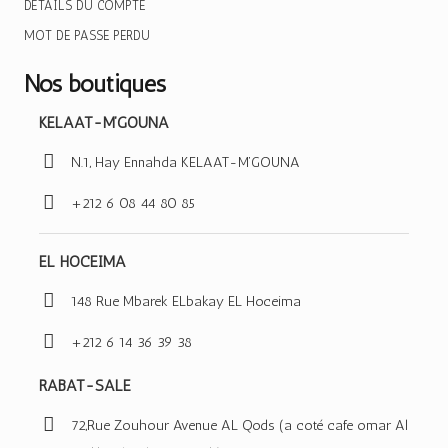
DÉTAILS DU COMPTE
MOT DE PASSE PERDU
Nos boutiques
KELAAT-M’GOUNA
N.1, Hay Ennahda KELAAT-M’GOUNA
+212 6 08 44 80 85
EL HOCEIMA
148 Rue Mbarek ELbakay EL Hoceima
+212 6 14 36 39 38
RABAT-SALE
72,Rue Zouhour Avenue AL Qods (a coté cafe omar Al