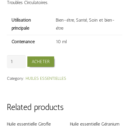
Troubles Circulatoires.
Utilisation
Bien-étre, Santé, Soin et bien-
principale
étre
Contenance
10 ml
Huile
ACHETER
essentielle
ammi
Category:
HUILES ESSENTIELLES
visnaga
khella
quantity
Related products
Huile essentielle Girofle
Huile essentielle Géranium