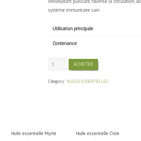
Antioxydant puissant, favorise la circulation, a
système immunitaire sain.
Utilisation principale
Contenance
Huile
ACHETER
essentielle
Girofle
Category:
HUILES ESSENTIELLES
quantity
Huile essentielle Myrte
Huile essentielle Ciste