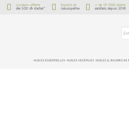
Livraison offerte
Experts en
+ de 10 000 clients
dès 500 dh d’achat*
naturopathie
satisfaits depuis 2018
HUILES ESSENTIELLES
HUILES VEGETALES
HUILES & BAUMES DE