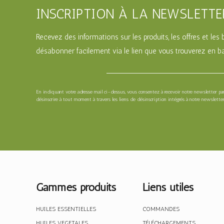
INSCRIPTION À LA NEWSLETTE
Recevez des informations sur les produits, les offres et le
désabonner facilement via le lien que vous trouverez en ba
En indiquant votre adresse mail ci-dessus, vous consentez à recevoir notre newsletter p
désinscrire à tout moment à travers les liens de désinscription intégrés à notre newsletter
Gammes produits
Liens utiles
HUILES ESSENTIELLES
COMMANDES
HUILES VEGETALES
TÉLÉCHARGEMENTS