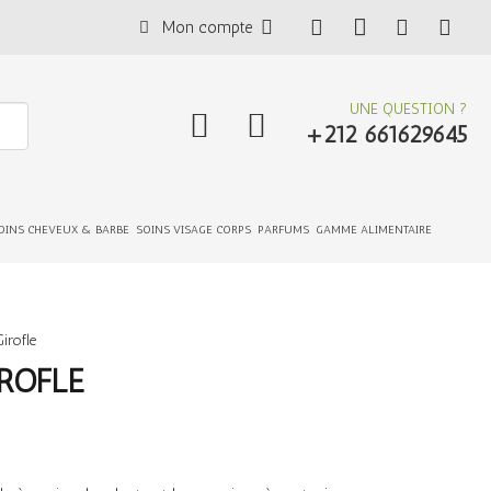
Mon compte
UNE QUESTION ?
+212 661629645
OINS CHEVEUX & BARBE
SOINS VISAGE CORPS
PARFUMS
GAMME ALIMENTAIRE
Girofle
IROFLE