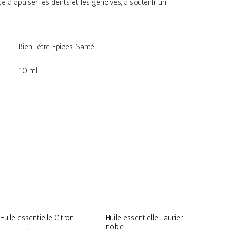
ide à apaiser les dents et les gencives, à soutenir un
Bien-étre, Epices, Santé
10 ml
Huile essentielle Citron
Huile essentielle Laurier
noble