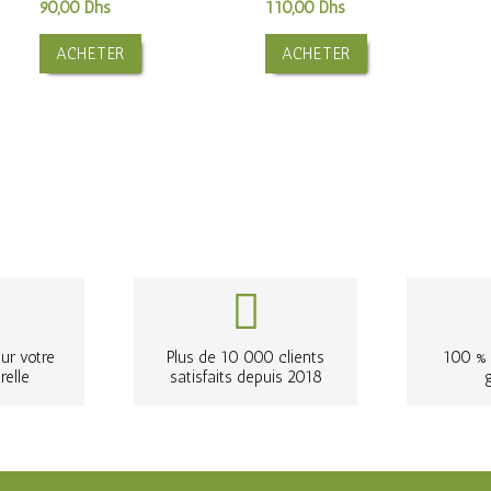
90,00
Dhs
110,00
Dhs
ACHETER
ACHETER
ur votre
Plus de 10 000 clients
100 % 
relle
satisfaits depuis 2018