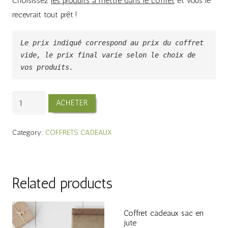
Choisissez
les produits à mettre dans le coffret
et vous le
recevrait tout prêt !
Le prix indiqué correspond au prix du coffret 
vide, le prix final varie selon le choix de 
vos produits.
Coffret
ACHETER
cadeaux
boîte
Category:
COFFRETS CADEAUX
de
secours
quantity
Related products
Coffret cadeaux sac en
jute