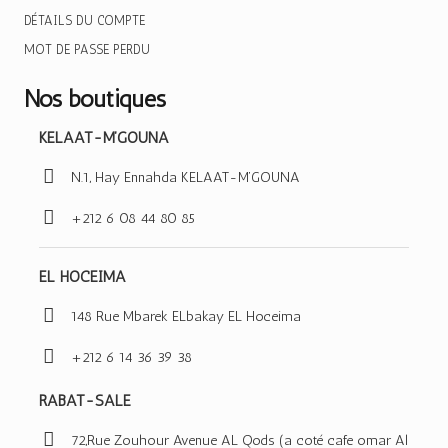
DÉTAILS DU COMPTE
MOT DE PASSE PERDU
Nos boutiques
KELAAT-M’GOUNA
N.1, Hay Ennahda KELAAT-M’GOUNA
+212 6 08 44 80 85
EL HOCEIMA
148 Rue Mbarek ELbakay EL Hoceima
+212 6 14 36 39 38
RABAT-SALE
72,Rue Zouhour Avenue AL Qods (a coté cafe omar Al