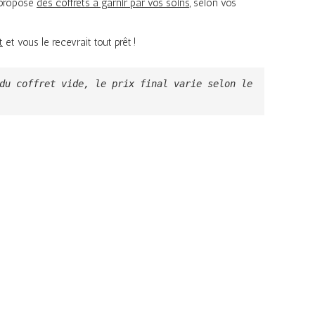
propose
des coffrets à garnir par vos soins,
selon vos
t
et vous le recevrait tout prêt !
du coffret vide, le prix final varie selon le 