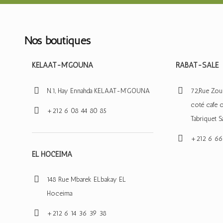
Nos boutiques
KELAAT-M’GOUNA
RABAT-SALE
N.1, Hay Ennahda KELAAT-M’GOUNA
72,Rue Zou
coté cafe 
+212 6 08 44 80 85
Tabriquet S
+212 6 66
EL HOCEIMA
148 Rue Mbarek ELbakay EL
Hoceima
+212 6 14 36 39 38