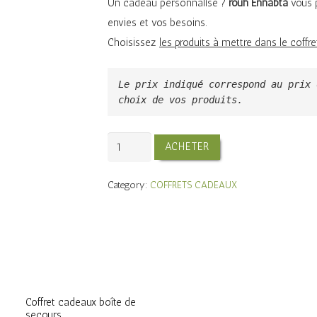
Un cadeau personnalisé ?
rouh Ennabta
vous 
envies et vos besoins.
Choisissez
les produits à mettre dans le coffre
Le prix indiqué correspond au prix 
choix de vos produits.
Coffret
ACHETER
cadeaux
sac
Category:
COFFRETS CADEAUX
en
jute
quantity
Coffret cadeaux boîte de
secours