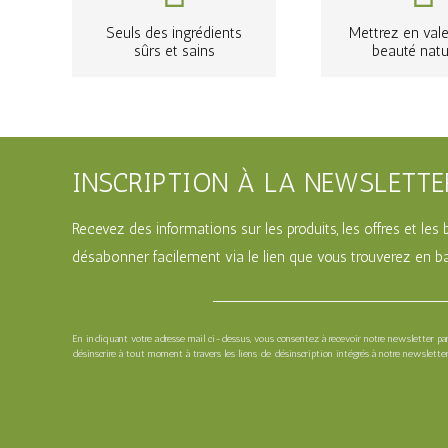
Seuls des ingrédients
Mettrez en vale
sûrs et sains
beauté natu
INSCRIPTION À LA NEWSLETTE
Recevez des informations sur les produits, les offres et le
désabonner facilement via le lien que vous trouverez en ba
En indiquant votre adresse mail ci-dessus, vous consentez à recevoir notre newsletter p
désinscrire à tout moment à travers les liens de désinscription intégrés à notre newsletter