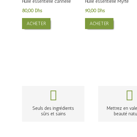
Huile essentielle cannelle
Huile essentielle Myrte
80,00
Dhs
90,00
Dhs
ACHETER
ACHETER
Seuls des ingrédients
Mettrez en vale
sûrs et sains
beauté natu