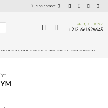
Mon compte
UNE QUESTION ?
+212 661629645
OINS CHEVEUX & BARBE
SOINS VISAGE CORPS
PARFUMS
GAMME ALIMENTAIRE
 Thym
HYM