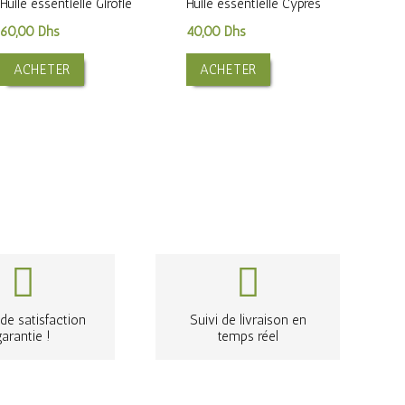
Huile essentielle Girofle
Huile essentielle Cypres
60,00
Dhs
40,00
Dhs
ACHETER
ACHETER
de satisfaction
Suivi de livraison en
garantie !
temps réel