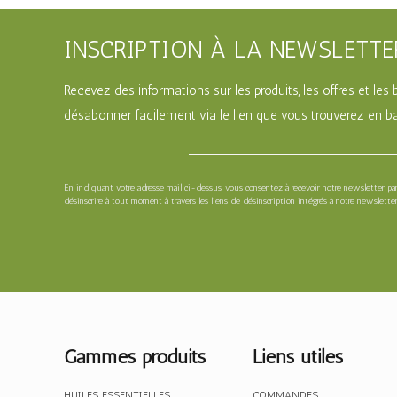
INSCRIPTION À LA NEWSLETTE
Recevez des informations sur les produits, les offres et le
désabonner facilement via le lien que vous trouverez en ba
En indiquant votre adresse mail ci-dessus, vous consentez à recevoir notre newsletter p
désinscrire à tout moment à travers les liens de désinscription intégrés à notre newsletter
Gammes produits
Liens utiles
HUILES ESSENTIELLES
COMMANDES