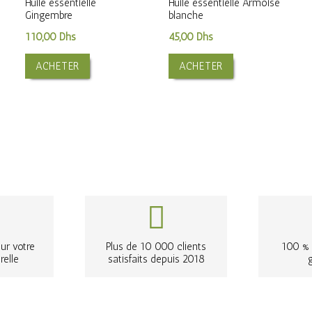
Huile essentielle
Huile essentielle Armoise
Gingembre
blanche
110,00
Dhs
45,00
Dhs
ACHETER
ACHETER
ur votre
Plus de 10 000 clients
100 % 
relle
satisfaits depuis 2018