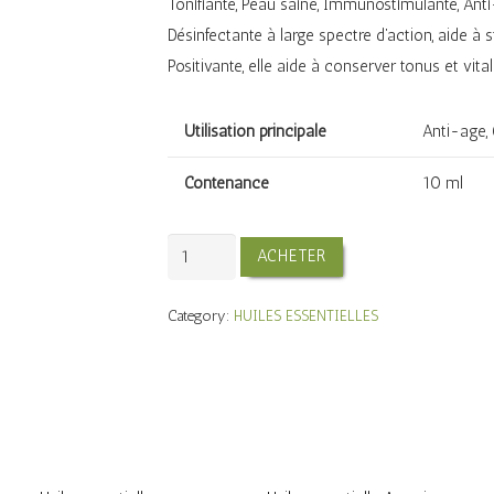
Tonifiante, Peau saine, Immunostimulante, Anti
Désinfectante à large spectre d’action, aide à 
Positivante, elle aide à conserver tonus et vitali
Utilisation principale
Anti-age, 
Contenance
10 ml
Huile
ACHETER
essentielle
Thym
Category:
HUILES ESSENTIELLES
quantity